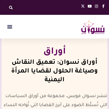
خطي
X
Y
I
F
لى
-
o
n
a
t
u
s
c
لمحتوى
w
t
t
e
i
u
a
b
t
b
g
o
t
e
r
o
e
a
k
r
m
-
f
أوراق
أوراق نسوان: تعميق النقاش
وصياغة الحلول لقضايا المرأة
اليمنية
تنشر نسوان فويس، مجموعة من أوراق السياسات
التي تُسلّط الضوء على أبرز القضايا التي تُواجه النساء