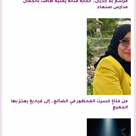
مرسمٌ بلا جدران.. حكاية فنانة يمنية طافت بالجمال
مدارس صنعاء
من فتاةٍ كسرت المحظور في الضالع… إلى قياديةٍ يعتز بها
الجميع