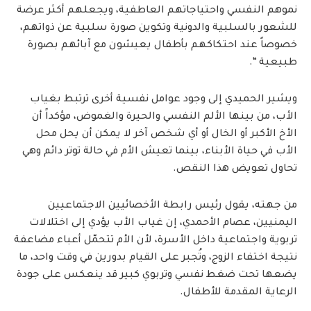
نموهم النفسي واحتياجاتهم العاطفية، ويجعلهم أكثر عرضة
للشعور بالسلبية والدونية وتكوين صورة سلبية عن ذواتهم،
خصوصاً عند احتكاكهم بأطفال يعيشون مع آبائهم بصورة
طبيعية “.
ويشير الحميدي إلى وجود عوامل نفسية أخرى ترتبط بغياب
الأب، من بينها الألم النفسي والحيرة والغموض، مؤكداً أن
الأخ الأكبر أو الخال أو أي شخص آخر لا يمكن أن يحل محل
الأب في حياة الأبناء، بينما تعيش الأم في حالة توتر دائم وهي
تحاول تعويض هذا النقص.
من جهته، يقول رئيس رابطة الأخصائيين الاجتماعيين
اليمنيين، عصام الأحمدي، إن غياب الأب يؤدي إلى اختلالات
تربوية واجتماعية داخل الأسرة، لأن الأم تتحمّل أعباء مضاعفة
نتيجة اختفاء الزوج، وتُجبر على القيام بدورين في وقت واحد، ما
يضعها تحت ضغط نفسي وتربوي كبير قد ينعكس على جودة
الرعاية المقدمة للأطفال.