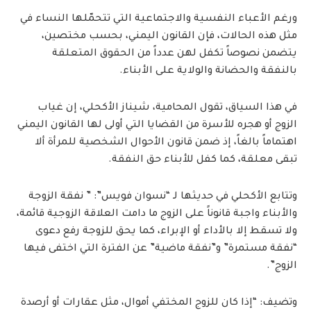
ورغم الأعباء النفسية والاجتماعية التي تتحمّلها النساء في
مثل هذه الحالات، فإن القانون اليمني، بحسب مختصين،
يتضمن نصوصاً تكفل لهن عدداً من الحقوق المتعلقة
بالنفقة والحضانة والولاية على الأبناء.
في هذا السياق، تقول المحامية، شيناز الأكحلي، إن غياب
الزوج أو هجره للأسرة من القضايا التي أولى لها القانون اليمني
اهتماماً بالغاً، إذ ضمن قانون الأحوال الشخصية للمرأة ألا
تبقى معلقة، كما كفل للأبناء حق النفقة.
وتتابع الأكحلي في حديثها لـ “نسوان فويس”: ” نفقة الزوجة
والأبناء واجبة قانوناً على الزوج ما دامت العلاقة الزوجية قائمة،
ولا تسقط إلا بالأداء أو الإبراء، كما يحق للزوجة رفع دعوى
“نفقة مستمرة” و”نفقة ماضية” عن الفترة التي اختفى فيها
الزوج”.
وتضيف: “إذا كان للزوج المختفي أموال، مثل عقارات أو أرصدة