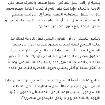
بنكية أو راتب، يحق للقاضي الحجز عليها والصرف منها على
الزوجة والأبناء. وإذا ثبت فقر الزوج أو غيابه الكامل وعدم وجود
مال له، تنتقل مسؤولية النفقة مؤقتاً إلى من تجب عليهم
النفقة شرعاً، مثل الجد أو الأعمام بحسب الترتيب الشرعي، أو
يمكن للزوجة رفع دعوى عجز عن الإنفاق”.
وتشير الأكحلي إلى أن القانون اليمني كفل للزوجة كذلك حق
طلب الفسخ لعدة أسباب تتعلق بغياب الزوج، من بينها
الفسخ للغياب أو الفقد، فإذا غاب الزوج في مكان معلوم أو
مجهول وتضررت الزوجة من غيابه، حتى لو ترك لها مالاً، يحق
لها طلب الفسخ بعد مرور مدة زمنية يحددها القاضي، وغالباً
ما تُقدّر بسنة أو أكثر بحسب ظروف القضية للتأكد من فقده.
وتتابع: “هناك أيضاً الفسخ للإعسار والامتناع عن الإنفاق، فإذا
اختفى الزوج ولم يترك مالاً تنفق منه الزوجة، يحق لها طلب
الفسخ فوراً بسبب الإعسار عن النفقة، لأن القانون لا يُلزم
الزوجة بالبقاء مع زوج لا ينفق عليها وهي متضررة”.