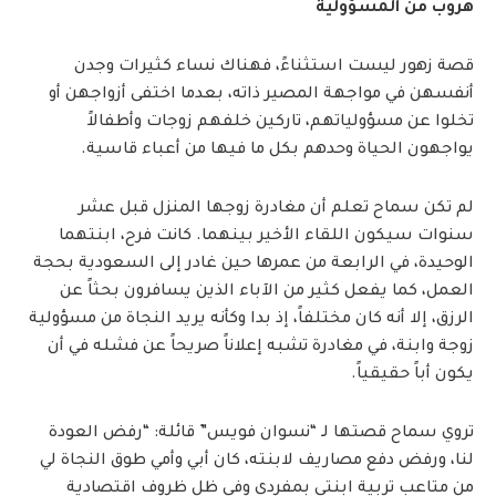
هروب من المسؤولية
قصة زهور ليست استثناءً، فهناك نساء كثيرات وجدن
أنفسهن في مواجهة المصير ذاته، بعدما اختفى أزواجهن أو
تخلوا عن مسؤولياتهم، تاركين خلفهم زوجات وأطفالاً
يواجهون الحياة وحدهم بكل ما فيها من أعباء قاسية.
لم تكن سماح تعلم أن مغادرة زوجها المنزل قبل عشر
سنوات سيكون اللقاء الأخير بينهما. كانت فرح، ابنتهما
الوحيدة، في الرابعة من عمرها حين غادر إلى السعودية بحجة
العمل، كما يفعل كثير من الآباء الذين يسافرون بحثاً عن
الرزق، إلا أنه كان مختلفاً، إذ بدا وكأنه يريد النجاة من مسؤولية
زوجة وابنة، في مغادرة تشبه إعلاناً صريحاً عن فشله في أن
يكون أباً حقيقياً.
تروي سماح قصتها لـ “نسوان فويس” قائلة: “رفض العودة
لنا، ورفض دفع مصاريف لابنته، كان أبي وأمي طوق النجاة لي
من متاعب تربية ابنتي بمفردي وفي ظل ظروف اقتصادية