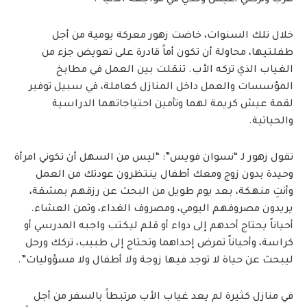
هرب وتركني أعيش وحدي في مواجهة الدنيا”.
خلال تلك السنوات، خاضت زهور معركة يومية من أجل
طفلتيها، محاولة أن تكون أماً قادرة على تعويض جزء من
الغياب الذي تركه الأب. تنقلت بين العمل في مطابخ
المؤسسات والعمل داخل المنازل كعاملة، في سبيل توفير
لقمة عيش كريمة لهما وتأمين احتياجاتهما الدراسية
والحياتية.
تقول زهور لـ “نسوان فويس”: “ليس من السهل أن تكوني امرأة
وحيدة بدون زوج ومعك أطفال ينتظرون عودتك من العمل
وأنتِ منهكة، بعد يوم طويل من البحث عن رزقهم بمشقة،
يريدون مصروفهم اليومي، ومصروف الغداء، وثمن العشاء.
أحياناً يحتاج أحدهم إلى دواء أو قلم ليكتب واجبه المدرسي أو
كراسة، وأحياناً تمرض إحداهما وتحتاج إلى طبيب، تركك ورحل
ليبحث عن حياة لا توجد فيها زوجة ولا أطفال ولا مسؤوليات”.
في منازل كثيرة لم يعد غياب الأب مرتبطاً بالسفر من أجل