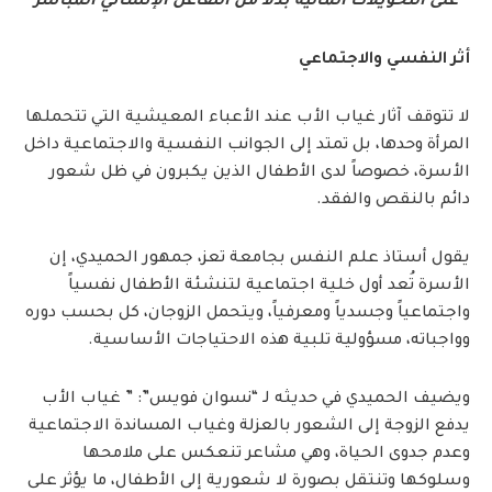
على التحويلات المالية بدلاً من التفاعل الإنساني المباشر
أثر النفسي والاجتماعي
لا تتوقف آثار غياب الأب عند الأعباء المعيشية التي تتحملها
المرأة وحدها، بل تمتد إلى الجوانب النفسية والاجتماعية داخل
الأسرة، خصوصاً لدى الأطفال الذين يكبرون في ظل شعور
دائم بالنقص والفقد.
يقول أستاذ علم النفس بجامعة تعز، جمهور الحميدي، إن
الأسرة تُعد أول خلية اجتماعية لتنشئة الأطفال نفسياً
واجتماعياً وجسدياً ومعرفياً، ويتحمل الزوجان، كل بحسب دوره
وواجباته، مسؤولية تلبية هذه الاحتياجات الأساسية.
ويضيف الحميدي في حديثه لـ “نسوان فويس”: ” غياب الأب
يدفع الزوجة إلى الشعور بالعزلة وغياب المساندة الاجتماعية
وعدم جدوى الحياة، وهي مشاعر تنعكس على ملامحها
وسلوكها وتنتقل بصورة لا شعورية إلى الأطفال، ما يؤثر على