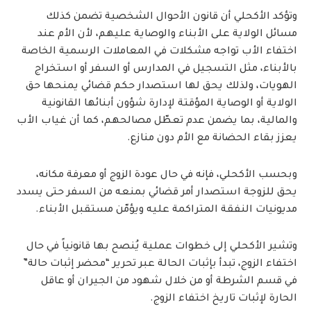
وتؤكد الأكحلي أن قانون الأحوال الشخصية تضمن كذلك
مسائل الولاية على الأبناء والوصاية عليهم، لأن الأم عند
اختفاء الأب تواجه مشكلات في المعاملات الرسمية الخاصة
بالأبناء، مثل التسجيل في المدارس أو السفر أو استخراج
الهويات، ولذلك يحق لها استصدار حكم قضائي يمنحها حق
الولاية أو الوصاية المؤقتة لإدارة شؤون أبنائها القانونية
والمالية، بما يضمن عدم تعطّل مصالحهم، كما أن غياب الأب
يعزز بقاء الحضانة مع الأم دون منازع.
وبحسب الأكحلي، فإنه في حال عودة الزوج أو معرفة مكانه،
يحق للزوجة استصدار أمر قضائي بمنعه من السفر حتى يسدد
مديونيات النفقة المتراكمة عليه ويؤمّن مستقبل الأبناء.
وتشير الأكحلي إلى خطوات عملية يُنصح بها قانونياً في حال
اختفاء الزوج، تبدأ بإثبات الحالة عبر تحرير “محضر إثبات حالة”
في قسم الشرطة أو من خلال شهود من الجيران أو عاقل
الحارة لإثبات تاريخ اختفاء الزوج.