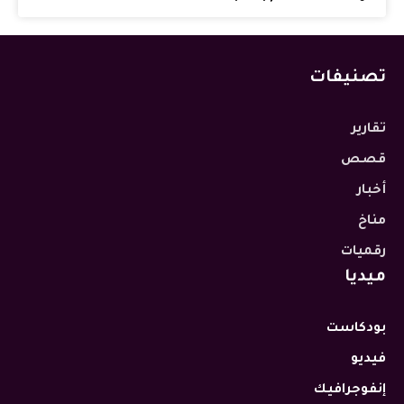
تصنيفات
تقارير
قصص
أخبار
مناخ
رقميات
ميديا
بودكاست
فيديو
إنفوجرافيك