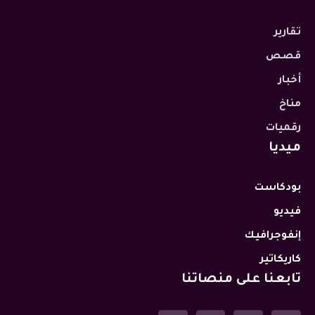
تقارير
قصص
أخبار
مناخ
رقميات
ميديا
بودكاست
فيديو
إنفوجرافيك
كاريكاتير
تابعنا على منصاتنا