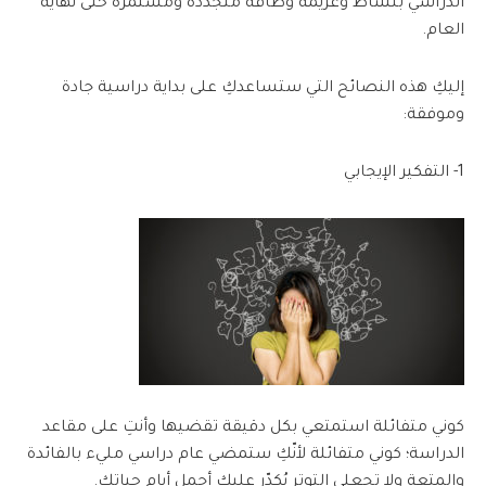
الدراسي بنشاط وعزيمة وطاقة متجددة ومستمرة حتى نهاية
العام.
إليكِ هذه النصائح التي ستساعدكِ على بداية دراسية جادة
وموفقة:
1- التفكير الإيجابي
كوني متفائلة استمتعي بكل دقيقة تقضيها وأنتِ على مقاعد
الدراسة؛ كوني متفائلة لأنّكِ ستمضي عام دراسي مليء بالفائدة
والمتعة ولا تجعلي التوتر يُكدّر عليكِ أجمل أيام حياتك.