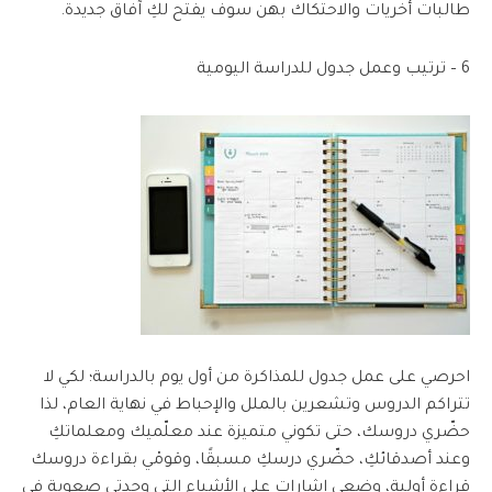
طالبات أخريات والاحتكاك بهن سوف يفتح لكِ آفاق جديدة.
6 – ترتيب وعمل جدول للدراسة اليومية
احرصي على عمل جدول للمذاكرة من أول يوم بالدراسة؛ لكي لا
تتراكم الدروس وتشعرين بالملل والإحباط في نهاية العام، لذا
حضّري دروسك، حتى تكوني متميزة عند معلّميك ومعلماتكِ
وعند أصدقائكِ، حضّري درسكِ مسبقًا، وقومْي بقراءة دروسك
قراءة أولية، وضعي إشارات على الأشياء التي وجدتي صعوبة في