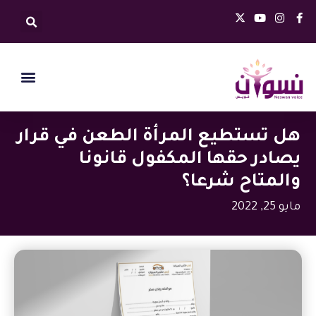
خطي
X
Y
I
F
لى
-
o
n
a
t
u
s
c
لمحتوى
w
t
t
e
i
u
a
b
t
b
g
o
t
e
r
o
e
a
k
r
m
-
f
هل تستطيع المرأة الطعن في قرار
يصادر حقها المكفول قانونا
والمتاح شرعا؟
مايو 25, 2022