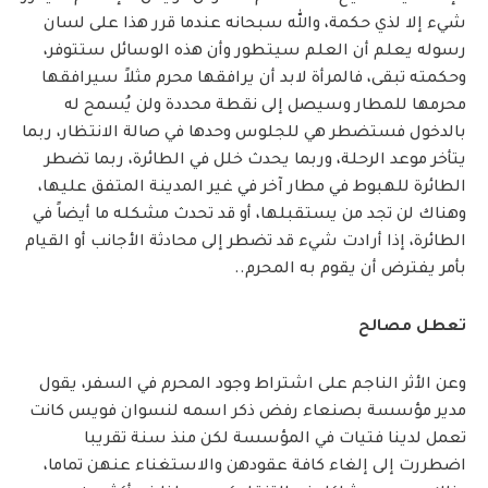
شيء إلا لذي حكمة، والله سبحانه عندما قرر هذا على لسان
رسوله يعلم أن العلم سيتطور وأن هذه الوسائل ستتوفر،
وحكمته تبقى، فالمرأة لابد أن يرافقها محرم مثلاً سيرافقها
محرمها للمطار وسيصل إلى نقطة محددة ولن يُسمح له
بالدخول فستضطر هي للجلوس وحدها في صالة الانتظار، ربما
يتأخر موعد الرحلة، وربما يحدث خلل في الطائرة، ربما تضطر
الطائرة للهبوط في مطار آخر في غير المدينة المتفق عليها،
وهناك لن تجد من يستقبلها، أو قد تحدث مشكله ما أيضاً في
الطائرة، إذا أرادت شيء قد تضطر إلى محادثة الأجانب أو القيام
بأمر يفترض أن يقوم به المحرم..
تعطل مصالح
وعن الأثر الناجم على اشتراط وجود المحرم في السفر، يقول
مدير مؤسسة بصنعاء رفض ذكر اسمه لنسوان فويس كانت
تعمل لدينا فتيات في المؤسسة لكن منذ سنة تقريبا
اضطررت إلى إلغاء كافة عقودهن والاستغناء عنهن تماما،