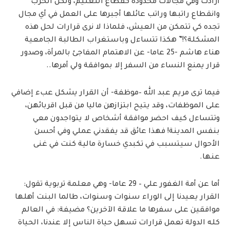
أرادت وفي مجالات محدودة كقطاع التعليم، ولكن الحرب
وانقطاع راتبها وراتب عائلها أجبرها على العمل في أي مجال
تجده كي تتمكن من العيش، فلماذا لا نرى قرارات لحل هذه
المشكلة؟!” هكذا تتساءل وباستغراب الطالبة الجامعية
هناء هاشم -25 عاما- عن الاهتمام المفاجئ بالمرأة، وصدور
قرار يمنع النساء من السفر إلا بموافقة ولي أمرها..
فيما ترى مريم عبد الله –موظفة- أن القرار يشكل عبء إضافي
على الموظفات، وقد يتيح ابتزازهن ماليا من قبل اقربائهن،
وتتساءل كيف احضر موافقة أشخاص لا يتواجدون معي
بنفس المدينة! فهذا عائق قد يفقدني عملي وفي أحسن
الأحوال سيتسبب في تكبدي خسارة مالية كنت في غنى
عنها.
أما عن أمة الغفور علي – 29 عاما- وهي معلمة تربوية تقول:
القرار يعيدنا إلى الوراء سنوات وسنوات، طالما البنت أهلها
موافقين على سفرها ما علاقة الآخرين؟ مضيفة: في العالم
كله الدولة تعمل قرارات تسهل حياة الناس إلا عندنا، الحياة