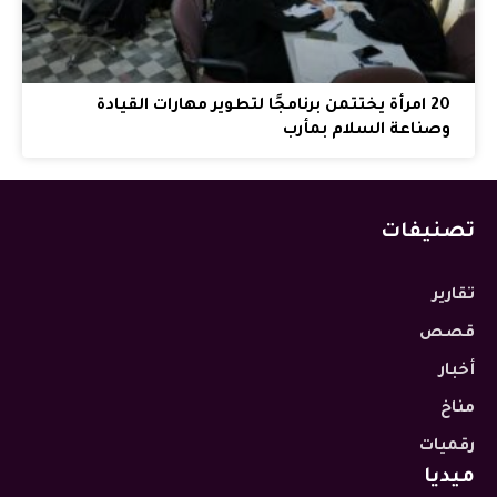
20 امرأة يختتمن برنامجًا لتطوير مهارات القيادة
وصناعة السلام بمأرب
تصنيفات
تقارير
قصص
أخبار
مناخ
رقميات
ميديا