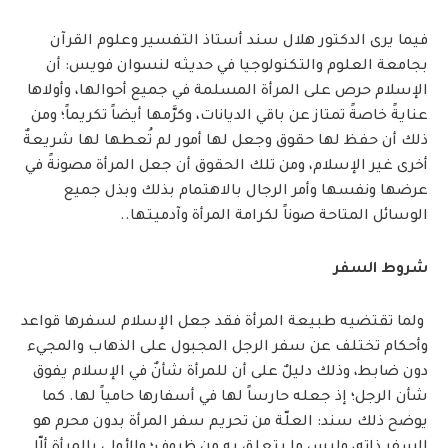
فيما يرى الدكتور هلال سند أستاذ التفسير وعلوم القرآن
بجامعة العلوم والتكنولوجيا في حديثه لنسوان فويس: أن
الإسلام حرص على المرأة المسلمة في جميع أحوالها، وأولاها
عنايةً خاصةً تمتاز عن باقي الديانات، وكرَّمها أيضاً تكريماً؛ ومن
ذلك أن حفظ لها حقوق وجعل لها أمور لم تُعطها لها شريعةٌ
أخرى غير الإسلام، ومن تلك الحقوق أن جعل المرأة مصونةً في
عرضها ونفسها وأمر الرجال بالاهتمام بذلك وبذل جميع
الوسائل المتاحة صوناً لكرامة المرأة وآدميتها..
شروط السفر
ولما تقتضيه طبيعة المرأة فقد جعل الإسلام لسفرها قواعد
وأحكام تختلف عن سفر الرجل المجبول على الذهاب والمجيء
دون ضابط، وذلك دليلٌ على أن للمرأة شأنٌ في الإسلام يفوق
شأن الرجل؛ إذ جعله حارساً لها في أسفارها حامياً لها. كما
يوضح ذلك سند: العلّة من تحريم سفر المرأة بدون محرم هو