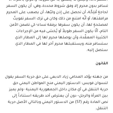
السفر ذاته، وليس ما يتعلق به من ظروف؛ والأولى بالمرأة ألّا
تسافر بدون محرم إلا وفق شروط محددة، وهي: أن يكون السفر
لحاجةٍ مُلِحَّة، أن تحصل على إذن وليّها، أن يصعب على المحرم
مرافقتها، أو أنّه امتنع من ذلك وكان في ترك السفر تفويتٌ
لمصلحةٍ لها، أن يكون سفرها برفقة نساء؛ كي تضمن الأمن
التام، ألّا يكون السفر طويلاً أو يُخشى فيه من الإجراءات
الكثيرة المعقّدة، وأن يوصلها محرم لها إلى المطار الذي
ستسافر منه، ويستقبلها محرم آخر لها في المطار الذي
ستصل إليه.
القانون
من جهته يؤكد المحامي زياد الدبعي على حق حرية السفر يقول
لنسوان فويس: الدستور اليمني منح المواطن اليمني حق
حرية التنقل في أي مكان داخل الجمهورية اليمنية -ولم يميز
بين المرأة والرجل- دون أن يعترض أحد طريقه استناداً إلى
نص المادة رقم (57) من الدستور اليمني وبالتالي الأصل حرية
التنقل.