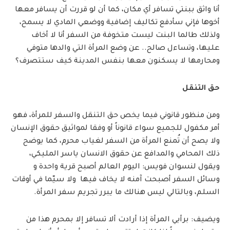
أنا واثق ببنتي تسافر أي مكان، كما أن لو قررت أن يسافر معها
أخوها فإني سأدفع تكاليف إضافية ووضعي المادي لا يسمح،
ولذلك طالما البنت ليست متخوفة من السفر أنا لا أخاف
عليها، وتساءل صالح.. عن وضع المرأة التي والدها متوفي
ومحارمها لا يسكنون معها بنفس المدينة كيف ستتصرف؟
حق التنقل
ومن منظور قانوني فيما يخص حق التنقل والسفر للمرأة، فهو
أمر مكفول للجميع سواء قانوناً أو وفقا لمواثيق حقوق الإنسان
ولا يصح أن تُمنع المرأة من السفر لغياب محرم، كما يوضح
ذلك المحامي والمدافع عن حقوق الانسان ياسر المليكي،
ويقول لنسوان فويس: اليوم العالم أصبح قرية واحدة و
وسائل السفر أصبحت آمنه لا يخاف فيها ولا سيّما في أوقات
السلم، وبالتالي ليس هنالك ما يبرر تجريم سفر المرأة.
ويضيف: برأيي المرأة إذا أرادت ألا تسافر إلا بمحرم هذا من