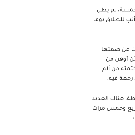
لخمسة، لم يطل
نتِ للطلاق يوما
جت عن صمتها
ائن أوهن من
تمته من ألم
 رجعة فيه.
ة، هناك العديد
أربع وخمس مرات
.