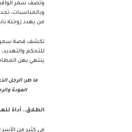
وتصف سمر الواقع ال
وبالمناسبات، تجد 
من يهدد زوجته باس
تكشف قصة سمر عن 
للتحكم والتهديد، و
ينتهي بهن المطاف
ما طر: الرجل الذ
المودة والر
الطلاق.. أداة لله
في كثير من الأسر 