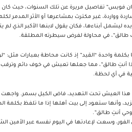
ان فويس” تفاصيل مريرة عن تلك السنوات، حيث كان 
دة وواردة، غير مكترث بمشاعرها أو الأثر المدمر لكلما
ده ليشمل أبناءها، فكان يقول لابنها الأكبر الذي لم يت
 طالق”، في محاولة لفرض سيطرته المطلقة.
بكلمة واحدة “القيد” إذ كانت محاطة بعبارات مثل: “لو
ا أنتِ طالق”، مما جعلها تعيش في خوف دائم وترقب ل
ية في أي لحظة.
هذا العيش تحت التهديد، فاض الكيل بسمر. واجهت ز
يد، وأنها ستعود إلى بيت أهلها إذا ما تلفظ بكلمة ال
وحي أنتِ طالق”.
الفور، وسعت لإعادتها في اليوم نفسه عبر الأمين الش