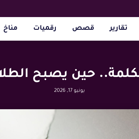
تقارير
قصص
رقميات
مناخ
كلمة.. حين يصبح الطلاق
يونيو 17, 2026