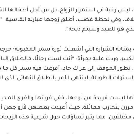
ليس رغبة في استمرار الزواج، بل من أجل أطفالها ا
خلاف، وفي لحظة غضب، أطلق زوجها عبارته القاسية: “أ
لذي هو للعيد وسيتم ذبحه”.
 بمثابة الشرارة التي أشعلت ثورة سمر المكبوتة؛ خر
بير، وردت عليه بجرأة: “أنت لست رجالًا، فالطلاق الب
 تطور الموقف إلى عراك حاد، أفرغت فيه سمر كل ما ك
نوات الطويلة، لينتهي الأمر بالطلاق النهائي الذي لا
ا ليست فريدة من نوعها، ففي قريتها والقرى المحيط
ي مررن بتجارب مماثلة، حيث أُعيدت بعضهن لأزواجهن 
مختلفين، مما يثير تساؤلات حول شرعية هذه الزيجات