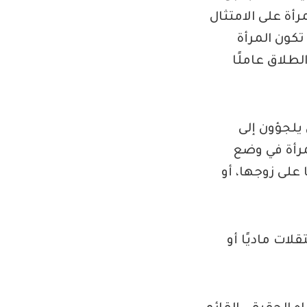
رأة على الامتثال
 تكون المرأة
طلاق عاملًا
يلجؤون إلى
مرأة في وضع
على زوجها، أو
لات ماديًا أو