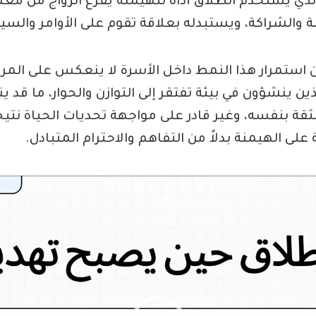
ذي يستخدم الطلاق أداةً للهيمنة يفرغ الزواج من معنا
ة والشراكة، ويستبدله بعلاقة تقوم على الأوامر والس
ستمرار هذا النمط داخل الأسرة لا ينعكس على المرأة
لذين ينشؤون في بيئة تفتقر إلى التوازن والحوار، ما قد 
قة بنفسه، وغير قادر على مواجهة تحديات الحياة نتي
لى الهيمنة بدلاً من التفاهم والاحترام المتبادل.