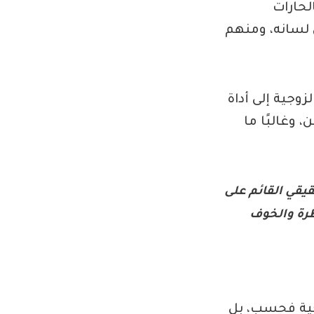
لحارات
 لسانه، ومنهم
جية إلى أداة
 وغالبًا ما
قيقي القائم على
طرة والخوف
وجية فحسب، بل