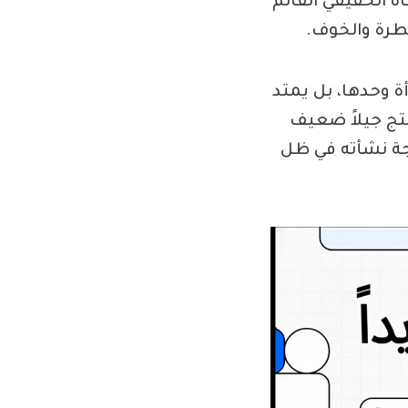
ه الحقيقي القائم
يطرة والخوف.
 وحدها، بل يمتد
ينتج جيلاً ضعيف
جة نشأته في ظل