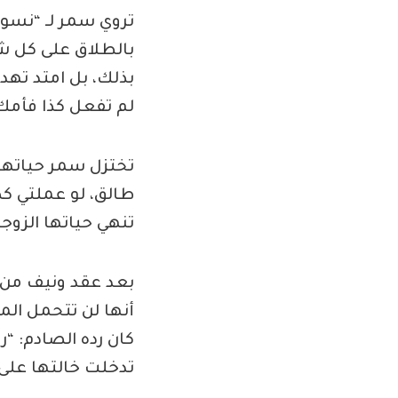
تروي سمر لـ “نسو
بالطلاق على كل شار
بذلك، بل امتد تهدي
لم تفعل كذا فأمك
تختزل سمر حياتها 
طالق، لو عملتي كذ
تنهي حياتها الزوج
بعد عقد ونيف من 
أنها لن تتحمل المز
كان رده الصادم: “ر
تدخلت خالتها على 