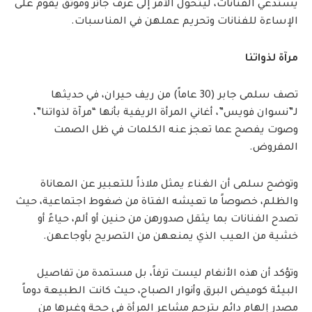
يستدعي الفنانات، ليتحول الأمر إلى عُرف جائر وموثق يقوم على
الإساءة للفنانات وتحريم عملهن في المناسبات.
مرآة لذواتنا
تصف سلمى جابر (30 عاماً) من ريف حيران، في حديثها
لـ”نسوان فويس”، أغاني المرأة الريفية بأنها “مرآة لذواتنا”،
وصوت يفصح عما تعجز عنه الكلمات في ظل الصمت
المفروض.
وتوضح سلمى أن الغناء يمثل ملاذاً للتعبير عن المعاناة
والظلم، خصوصاً ما تعيشه الفتاة من ضغوط اجتماعية، حيث
تصدح الفنانات بما يثقل صدورهن من حنين أو ألم، حياءً أو
خشية من العيب الذي يمنعهن من التصريح بأوجاعهن.
وتؤكد أن هذه الأنغام ليست ترفاً، بل مستمدة من تفاصيل
البيئة كوميض البرق وأنوار الصباح، حيث كانت الطبيعة دوماً
مصدر إلهام دائم يترجم مشاعر المرأة في حجة وغيرها من