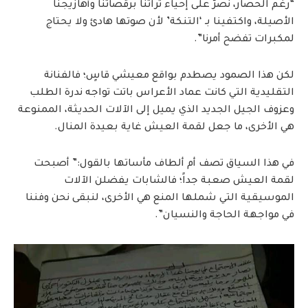
“رغم الحصار، نصرّ على إحياء تراثنا برقصاتنا وأهازيجنا
الأصيلة، واكتفينا بـ ‘التنكة’ لأن صوتها هادئ ولا يحتاج
لمكبرات تفضح أمرنا”.
لكن هذا الصمود يصطدم بواقع معيشي قاسٍ؛ فالفنانة
التقليدية التي كانت عماد الأعراس باتت تواجه ندرة الطلب
وعزوف الجيل الجديد الذي يميل إلى الآلات الحديثة، الممنوعة
هي الأخرى، ما جعل لقمة العيش غاية بعيدة المنال.
في هذا السياق تصف أم ألطاف مأساتها بالقول:” أصبحت
لقمة العيش صعبة جداً؛ فالشابات يفضلن الآلات
الموسيقية التي شملها المنع هي الأخرى، لنبقى نحن وفننا
في مواجهة الحاجة والنسيان”.