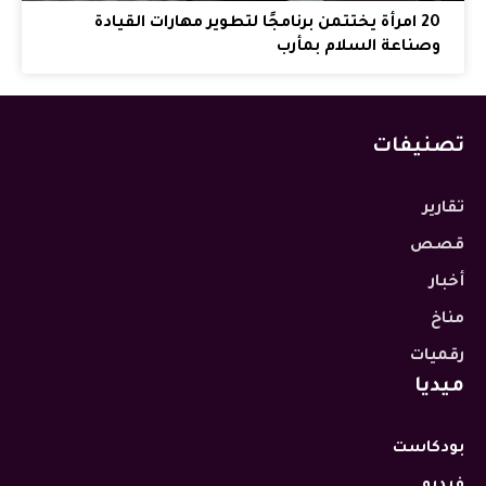
20 امرأة يختتمن برنامجًا لتطوير مهارات القيادة
وصناعة السلام بمأرب
تصنيفات
تقارير
قصص
أخبار
مناخ
رقميات
ميديا
بودكاست
فيديو