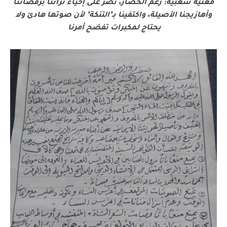
مغنية شعبية: رغم الحصار، نصرّ على إحياء تراثنا برقصاتنا
وأهازيجنا الأصيلة، واكتفينا بـ’التنكة’ لأن صوتها هادئ ولا
يحتاج لمكبرات تفضح أمرنا