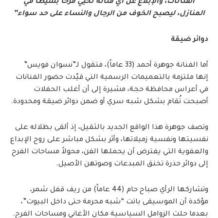
الفنانات، والإبلاغ عن أي فنانة تحيي فرحاً بسيطاً في
المنازل، ليصبح الخوف من الرجال والنساء على حد سواء”
دوائر ضيقة
أما الفنانة جوهرة أحمد (33 عاماً)، فتقول لـ”نسوان فويس”
إنها ملتزمة بالتعميمات الرسمية التي قيّدت حضور الفنانات
في أعراس محافظة حجة، مشيرة إلى أن أغلب الحفلات
أصبحت تُقام بشكل شبه سري أو ضمن دوائر ضيقة ومحدودة.
وتصف جوهرة هذا الواقع الجديد بالثقيل، إذ ألقى بظلاله على
نفسيتها ونفسية زميلاتها، وأثر بشكل مباشر على روح الإبداع
والعفوية التي يفترض أن يحملها الفن، محولاً مساحات الفرح
إلى دوائر حذرة تخنق المبدعات وصوتهن الأصيل.
وتشاركها الرأي صباح حام (44 عاماً) من ريف قفل شمر،
مؤكدة أن الموسيقى باتت “شبه محرمة حتى داخل البيوت”،
بعدما حلت الزوامل السياسية مكان الأغاني ومساحات الفرح.