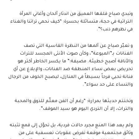
وتبدي صباح قلقها العميق من اندثار ألحان وأغاني المرأة
التراثية في حجة، متسائلة بحسرة: “كيف نحمي تراثنا والغناء
في نظرهم ذنب؟”.
و تعبّر صباح عن ألمها من النظرة القاسية التي تصف
الفنانات بـ”الميوعة”، وكأن صوت الأنثى المجسد للتراث
والأناقة أصبح خطيئة. مضيفة:” ما يكسر الخاطر أكثر هو
تحريض بعض نساء المنطقة ضد الفنانات، والإبلاغ عن أي
فنانة تحيي فرحاً بسيطاً في المنازل، ليصبح الخوف من الرجال
والنساء على حد سواء”.
وتختتم حديثها بمرارة: “رغم أن الفن معلّم للذوق والمحبة
والتراث، إلا أن التردي اليوم هو سيد الموقف”.
ولم يعد هذا المنع مجرد حالات فردية، بل تحوّل إلى قمع تثبته
وثائق مجتمعية موقعة تفرض عقوبات تعسفية على من