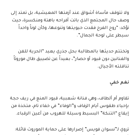
ولا تتوقف مأساة أشواق عند أزمتها المعيشية، بل تمتد إلى
وصف حال المجتمع الذي باتت أفراحه باهتة ومنكسرة، حيث
تؤكد: “روح الفرح فقدت حيويتها وتنوعها، وكأن لوناً واحداً
سيطر على لوحة الجمال”.
وتختتم حديثها بالمطالبة بحل جذري يعيد “الحرية للفن
والفنانين دون قيود أو حصار”، بعيداً عن تضييق طال موروثاً
تناقلته الأجيال.
نغم خفي
تقاوم أم ألطاف، وهي فنانة شعبية، قيود المنع في ريف حجة
بإحياء طقوس أيام الزفاف و”الوفاء” في خفاء تام، متخذة من
إيقاع “التنكة” البسيط وسيلة للهروب من أعين الرقباء.
تروي لـ”نسوان فويس” إصرارها على حماية الموروث قائلة: