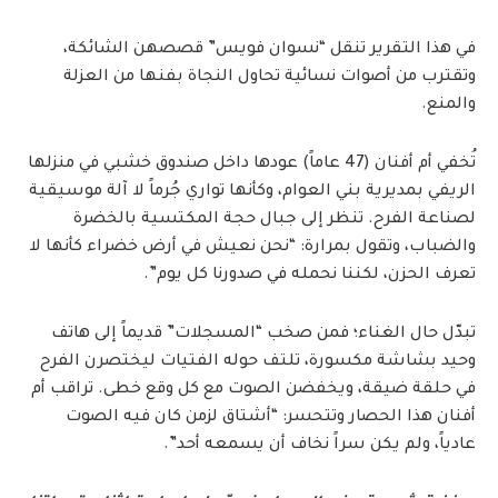
في هذا التقرير تنقل “نسوان فويس” قصصهن الشائكة،
وتقترب من أصوات نسائية تحاول النجاة بفنها من العزلة
والمنع.
تُخفي أم أفنان (47 عاماً) عودها داخل صندوق خشبي في منزلها
الريفي بمديرية بني العوام، وكأنها تواري جُرماً لا آلة موسيقية
لصناعة الفرح. تنظر إلى جبال حجة المكتسية بالخضرة
والضباب، وتقول بمرارة: “نحن نعيش في أرض خضراء كأنها لا
تعرف الحزن، لكننا نحمله في صدورنا كل يوم”.
تبدّل حال الغناء؛ فمن صخب “المسجلات” قديماً إلى هاتف
وحيد بشاشة مكسورة، تلتف حوله الفتيات ليختصرن الفرح
في حلقة ضيقة، ويخفضن الصوت مع كل وقع خطى. تراقب أم
أفنان هذا الحصار وتتحسر: “أشتاق لزمن كان فيه الصوت
عادياً، ولم يكن سراً نخاف أن يسمعه أحد”.