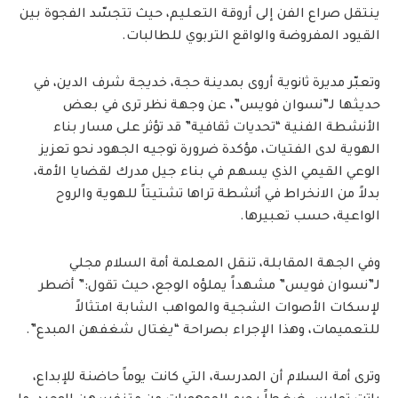
ينتقل صراع الفن إلى أروقة التعليم، حيث تتجسّد الفجوة بين
القيود المفروضة والواقع التربوي للطالبات.
وتعبّر مديرة ثانوية أروى بمدينة حجة، خديجة شرف الدين، في
حديثها لـ”نسوان فويس”، عن وجهة نظر ترى في بعض
الأنشطة الفنية “تحديات ثقافية” قد تؤثر على مسار بناء
الهوية لدى الفتيات، مؤكدة ضرورة توجيه الجهود نحو تعزيز
الوعي القيمي الذي يسهم في بناء جيل مدرك لقضايا الأمة،
بدلاً من الانخراط في أنشطة تراها تشتيتاً للهوية والروح
الواعية، حسب تعبيرها.
وفي الجهة المقابلة، تنقل المعلمة أمة السلام مجلي
لـ”نسوان فويس” مشهداً يملؤه الوجع، حيث تقول:” أضطر
لإسكات الأصوات الشجية والمواهب الشابة امتثالاً
للتعميمات، وهذا الإجراء بصراحة “يغتال شغفهن المبدع”.
وترى أمة السلام أن المدرسة، التي كانت يوماً حاضنة للإبداع،