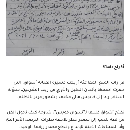
أفراح باهتة
قرارات المنع المفاجئة أربكت مسيرة الفنانة أشواق، التي
حفرت اسمها بألحان الطبل والأورج في ريف الشرفين، محوّلة
استقرارها إلى كابوس مالي مخيف وشعور مرير بالظلم.
تفتح أشواق قلبها لـ”نسوان فويس”، شارحة كيف تحول الفن
من لغة للحب إلى مصدر خطر تلاحقه نظرات الترصد، الأمر الذي
وأد المساحات الآمنة للإبداع وقطع مصدر رزقها الوحيد.