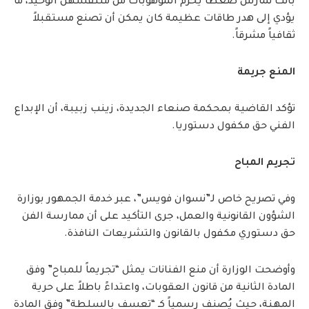
باتت تمارس ضغطاً يحرم الموهوبات من متنفسهن الوحيد، ما
يؤدي إلى هدر طاقات عظيمة كان يمكن أن تصنع مستقبلاً
ثقافياً مشرقاً.
المنع جريمة
تؤكد القاضية بمحكمة صنعاء الجديدة، زينب زبيبة، أن الإبداع
الفني حق مكفول دستوريا.
​تجريم المباح
وفي تصريح خاص لـ”نسوان فويس”، عبر خدمة الجمهور بوزارة
الشؤون القانونية والعمل، جرى التأكيد على أن ممارسة الفن
حق دستوري مكفول بالقانون والتشريعات النافذة.
وأوضحت الوزارة أن منع الفنانات يمثل “تجريماً للمباح” وفق
المادة الثانية من قانون العقوبات، واعتداءً باطلاً على حرية
المهنة، حيث يُصنف رسمياً كـ “تعسف بالسلطة” وفق المادة