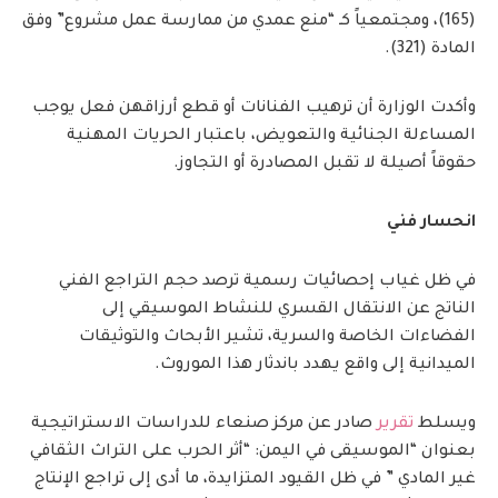
(165)، ومجتمعياً كـ “منع عمدي من ممارسة عمل مشروع” وفق
المادة (321).
وأكدت الوزارة أن ترهيب الفنانات أو قطع أرزاقهن فعل يوجب
المساءلة الجنائية والتعويض، باعتبار الحريات المهنية
حقوقاً أصيلة لا تقبل المصادرة أو التجاوز.
انحسار فني
في ظل غياب إحصائيات رسمية ترصد حجم التراجع الفني
الناتج عن الانتقال القسري للنشاط الموسيقي إلى
الفضاءات الخاصة والسرية، تشير الأبحاث والتوثيقات
الميدانية إلى واقع يهدد باندثار هذا الموروث.
ويسلط
تقرير
صادر عن مركز صنعاء للدراسات الاستراتيجية
بعنوان “الموسيقى في اليمن: “أثر الحرب على التراث الثقافي
غير المادي ” في ظل القيود المتزايدة، ما أدى إلى تراجع الإنتاج