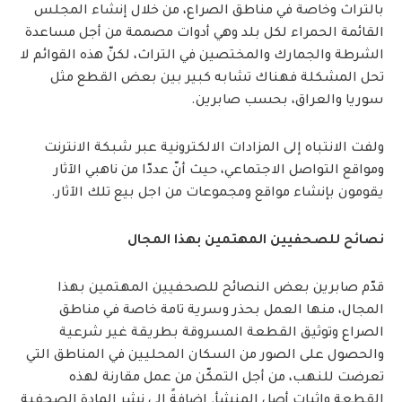
بالتراث وخاصة في مناطق الصراع، من خلال إنشاء المجلس
القائمة الحمراء لكل بلد وهي أدوات مصممة من أجل مساعدة
الشرطة والجمارك والمختصين في التراث، لكنّ هذه القوائم لا
تحل المشكلة فهناك تشابه كبير بين بعض القطع مثل
سوريا والعراق، بحسب صابرين.
ولفت الانتباه إلى المزادات الالكترونية عبر شبكة الانترنت
ومواقع التواصل الاجتماعي، حيث أنّ عددّا من ناهبي الآثار
يقومون بإنشاء مواقع ومجموعات من اجل بيع تلك الآثار.
نصائح للصحفيين المهتمين بهذا المجال
قدّم صابرين بعض النصائح للصحفيين المهتمين بهذا
المجال، منها العمل بحذر وسرية تامة خاصة في مناطق
الصراع وتوثيق القطعة المسروقة بطريقة غير شرعية
والحصول على الصور من السكان المحليين في المناطق التي
تعرضت للنهب، من أجل التمكّن من عمل مقارنة لهذه
القطعة وإثبات أصل المنشأ. إضافةً إلى نشر المادة الصحفية