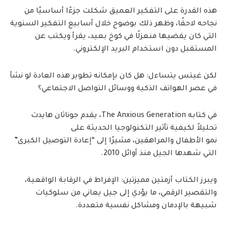
هذه القدرة على التفكير العميق شكلت جزءًا أساسيًا من
نجاحه لاحقًا، وظهر ذلك بوضوح خلال أسابيع التفكير السنوية
التي كان يقضيها منعزلًا في كوخ بعيد، يقرأ ويكتب عن
المستقبل دون استخدام البريد الإلكتروني.
لكن غيتس يتساءل: هل كان بإمكانه تطوير هذه العادة لو نشأ
في عصر الهواتف الذكية ووسائل التواصل الاجتماعي؟
في كتابه The Anxious Generation، يقدم جوناثان هايدت
تحليلاً لكيفية تأثير التكنولوجيا الحديثة على
نمو الأطفال والمراهقين، مشيرًا إلى “إعادة التوصيل الكبرى”
التي شهدها الجيل منذ أوائل 2010.
ويبرز الكتاب أزمتين مميزتين: الإفراط في الرقابة الواقعية،
والتقصير الرقمي، ما يؤدي إلى جيل يعاني من سلوكيات
شبيهة بالإدمان ومشاكل نفسية متعددة.