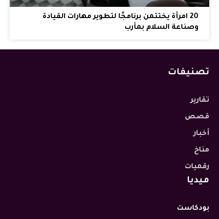
20 امرأة يختتمن برنامجًا لتطوير مهارات القيادة
وصناعة السلام بمأرب
تصنيفات
تقارير
قصص
أخبار
مناخ
رقميات
ميديا
بودكاست