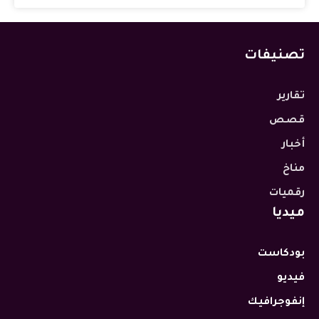
تصنيفات
تقارير
قصص
أخبار
مناخ
رقميات
ميديا
بودكاست
فيديو
إنفوجرافيك