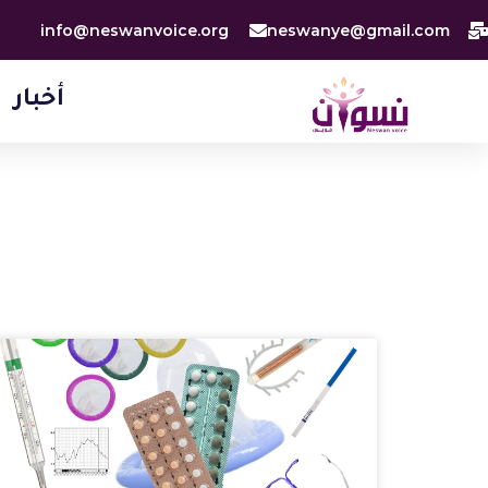
خطي
info@neswanvoice.org
neswanye@gmail.com
لى
لمحتوى
أخبار