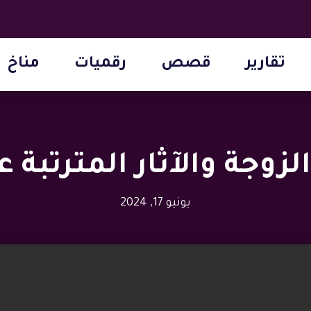
تقارير
قصص
رقميات
مناخ
لزوجة والآثار المترتبة ع
يونيو 17, 2024