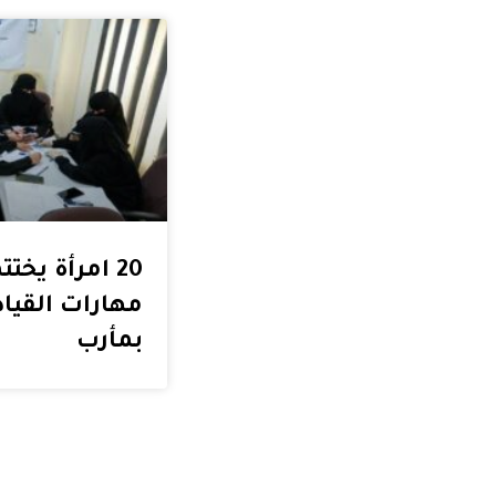
20 امرأة يخت
مهارات القيا
بمأرب