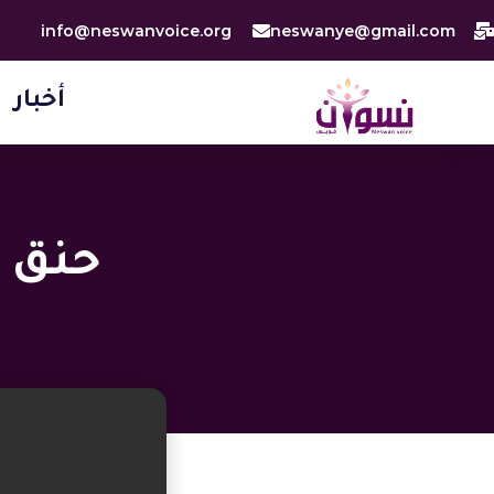
خطي
info@neswanvoice.org
neswanye@gmail.com
لى
لمحتوى
أخبار
حنق ا