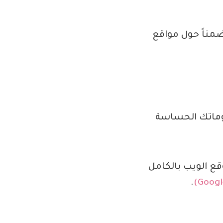
 من Keeper تحذيراً مضمناً حول مواقع
وماتك الحساسة
قع الويب بالكامل
.