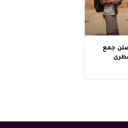
صلن جمع
قطرى