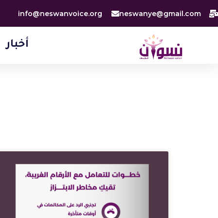
خطي
info@neswanvoice.org
neswanye@gmail.com
لى
لمحتوى
أخبار