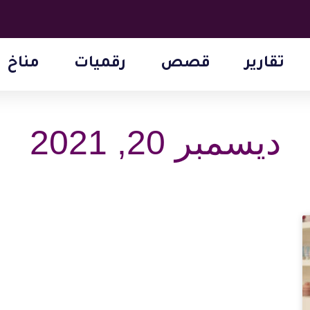
تقارير
قصص
رقميات
مناخ
ديسمبر 20, 2021