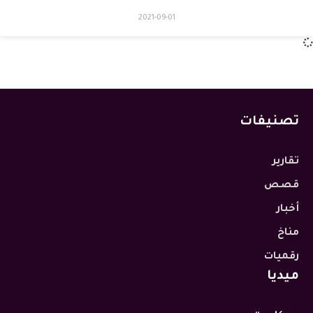
2021-09-01
تصنيفات
تقارير
قصص
أخبار
مناخ
رقميات
ميديا